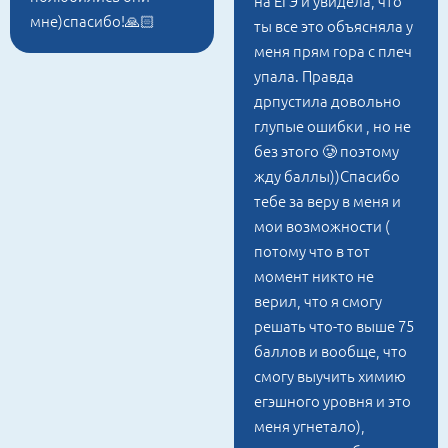
на ЕГЭ и увидела, что
мне)спасибо!🙏🏻
ты все это объясняла у
меня прям гора с плеч
упала. Правда
дрпустила довольно
глупые ошибки , но не
без этого 🥲 поэтому
жду баллы))Спасибо
тебе за веру в меня и
мои возможности (
потому что в тот
момент никто не
верил, что я смогу
решать что-то выше 75
баллов и вообще, что
смогу выучить химию
егэшного уровня и это
меня угнетало),