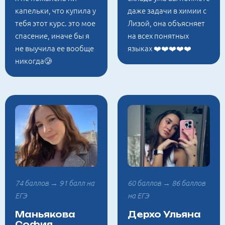
капельки, что купила у
даже задачи в химии с
тебя этот курс. это мое
Лизой, она объясняет
спасение, иначе бы я
на всех понятных
не выучила ее вообще
языках ❤️❤️❤️❤️❤️
никогда🥲
74 баллов → 91 балл на
60 баллов → 86 баллов
ЕГЭ
на ЕГЭ
Маньякова
Дерхо Ульяна
София