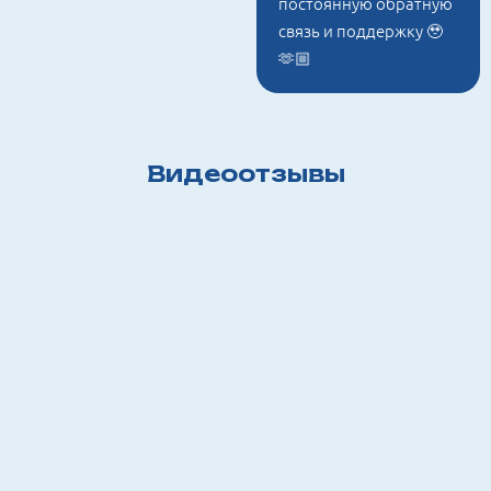
постоянную обратную
связь и поддержку 🥹
🫶🏼
Видеоотзывы