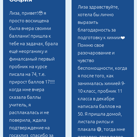
Лиза здравствуйте,
Лиза, привет!🥹 я
хотела бы лично
просто восхищена
выразить
была вчера своими
благодарность за
баллами! пришла к
подготовку к химии❤️
тебе на задачах, брала
Помню свое
ещё неорганику и
разочарование и
финалсамый первый
чувство
пробник на курсе
беспомощности, когда
писала на 74, т.е.
я после того, как
прирост баллов 17!!!!
занималась химией 9-
когда мне вчера
10 класс, пробник 11
сказала баллы
класса в декабре
учитель, я
написала баллов на
расплакалась и не
50. Я пришла домой,
поверила, ждала
листала рилсы и
подтверждение на
плакала 😅, тогда мне
госахлиз, спасибо за
попалось твое видео,