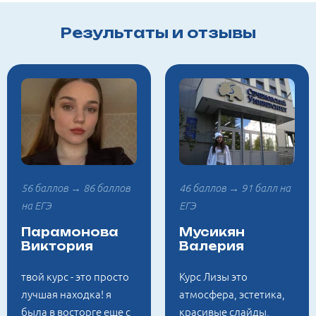
Результаты и отзывы
56 баллов → 86 баллов
46 баллов → 91 балл на
на ЕГЭ
ЕГЭ
Парамонова
Мусикян
Виктория
Валерия
твой курс - это просто
Курс Лизы это
лучшая находка! я
атмосфера, эстетика,
была в восторге еще с
красивые слайды,