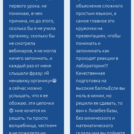
первого урока. не
объяснение сложного
понимаю, в чем
простым языком, а
причина, но до этого,
самое главное это
сколько бы я не учила
кружочки на
органику, сколько бы
презентациях, чтобы
не смотрела
понимать и
вебинаров, я не могла
запоминать как
ничего запомнить. и
проходят реакции в
каждый раз от меня
лаборатории!!!
слышали фразу: «Я
Качественная
ненавижу органику»😁
подготовка на
а сейчас можно
высокие баллыЕсли вы
услышать, что я ее
ноль в химии, но
обожаю. эти цепочки
решили ее сдавать, то
😍 мне хочется их
вам к ЛизеБез базы,
решать. ты просто
без химического и
волшебница, честно👀
математического
я не пожалела ни
склада ума вы поймете