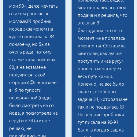
мои 90+, даже мечтать
мне понравилась твоя
о таком раньше не
подача и я решила, что
могла🙏🏻 пробник
это знак!!Я
перед экзаменом на
благодарна, что в тот
курсе написала на 84
момент мне попалась
по-моему, но была
именно ты. Составила
очень рада, потому
мне план, как лучше
что мечтала выйти за
поступить и «за руку»
80, а на экзамене
провела меня через
получился такой
весь путь химии.
сюрприз!😌сняли мне
Конечно, не все было
в 19 по тупости
гладко, особенно
невероятной (надо
задача 34, которая мне
было смотреть на со
так и не поддалась 😄
йода, я посмотрела на
Последние пробники
серу) и в 34 (я их не
тут писала на 90-91
решаю, не
балл, а когда я зашла
полюбились они